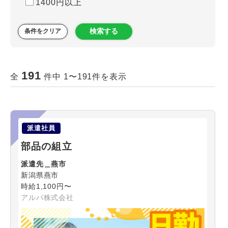
1400円以上
検索する
条件をクリア
191
全
件中 1〜191件を表示
派遣社員
部品の組立
派遣先＿燕市
新潟県燕市
時給1,100円〜
アルパ株式会社