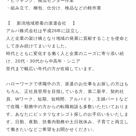
・ピッキング、物流センター作業
・組み立て、梱包、仕分け、検品などの軽作業
【 新潟地域密着の派遣会社 】
アルパ株式会社は平成26年に設立し、
人と企業の架け橋となり地域の発展に貢献することを使命と
して歩み続けてまいりました。
時代とともに変化する働く人と企業のニーズに寄り添い続
け、20代・30代から中高年・シニア
世代まで幅広い年代の方が在籍しています。
ハローワークで求職中の方、派遣のお仕事をお探しの方はも
ちろん、正社員登用を目指している方、第二新卒、契約社
員、Wワーク、短期、短時間、アルバイト、主婦パートなど
で在職・勤務中の方からの転職相談も多数いただいておりま
す。あなたにピッタリなオシゴト探しのお手伝いをいたしま
す。日勤、夜勤、扶養内勤務や土日祝休み、子育てと両立し
て働きたいなどご希望をお聞かせください。