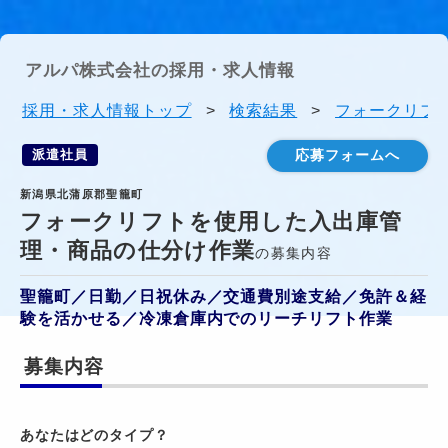
アルパ株式会社の採用・求人情報
採用・求人情報トップ
>
検索結果
>
フォークリフ
派遣社員
応募フォームへ
新潟県北蒲原郡聖籠町
フォークリフトを使用した入出庫管
理・商品の仕分け作業
の募集内容
聖籠町／日勤／日祝休み／交通費別途支給／免許＆経
験を活かせる／冷凍倉庫内でのリーチリフト作業
募集内容
あなたはどのタイプ？