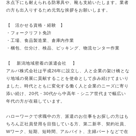
氷点下にも耐えられる防寒具や、靴も支給いたします。業者
の方も出入りするため元気な挨拶をお願いします。
【 活かせる資格・経験 】
・フォークリフト免許
・工場、食品製造業、倉庫内作業
・梱包、仕分け、検品、ピッキング、物流センター作業
【 新潟地域密着の派遣会社 】
アルパ株式会社は平成26年に設立し、人と企業の架け橋とな
り地域の発展に貢献することを使命として歩み続けてまいり
ました。時代とともに変化する働く人と企業のニーズに寄り
添い続け、20代・30代から中高年・シニア世代まで幅広い
年代の方が在籍しています。
ハローワークで求職中の方、派遣のお仕事をお探しの方はも
ちろん正社員登用を目指している方、第二新卒、契約社員、
Wワーク、短期、短時間、アルバイト、主婦パートなどで在