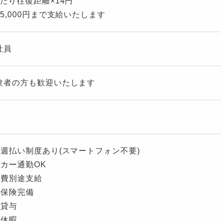
あたり往復距離×14円
5,000円まで支給いたします
社員
験者の方も歓迎いたします
与週払い制度あり(スマートフォン不要)
イカー通勤OK
通費別途支給
会保険完備
服貸与
給休暇