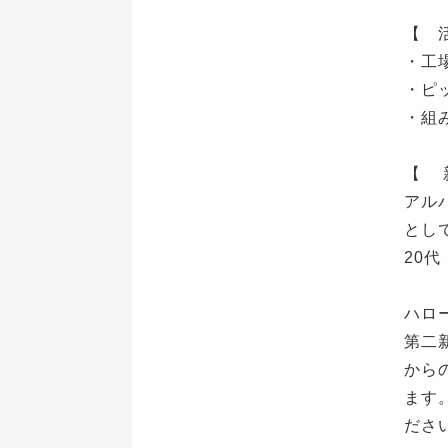
【 
・工
・ピ
・組
【 
アル
とし
20
ハロ
第二
から
ます
ださ