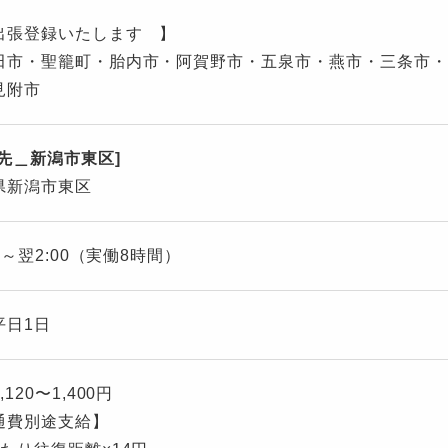
出張登録いたします 】
田市・聖籠町・胎内市・阿賀野市・五泉市・燕市・三条市・
見附市
遣先＿新潟市東区]
県新潟市東区
00～翌2:00（実働8時間）
平日1日
,120〜1,400円
通費別途支給】