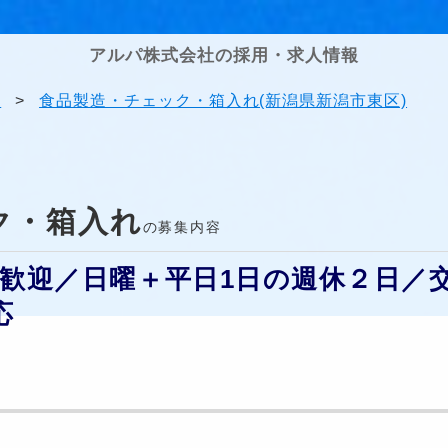
アルパ株式会社の採用・求人情報
果
>
食品製造・チェック・箱入れ(新潟県新潟市東区)
ク・箱入れ
の募集内容
歓迎／日曜＋平日1日の週休２日／
応