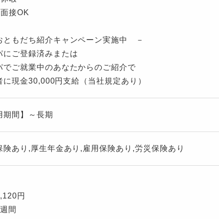
張面接OK
おともだち紹介キャンペーン実施中 －
パにご登録済みまたは
パでご就業中のあなたからのご紹介で
者に現金30,000円支給（当社規定あり）
用期間】～長期
保険あり,厚生年金あり,雇用保険あり,労災保険あり
,120円
2週間