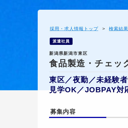
採用・求人情報トップ
>
検索結
派遣社員
新潟県新潟市東区
食品製造・チェッ
東区／夜勤／未経験者
見学OK／JOBPAY対
募集内容