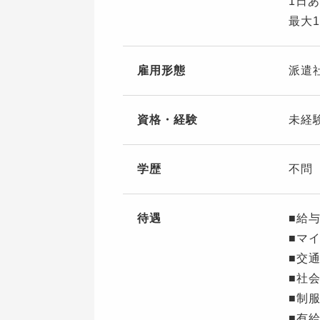
1日
最大1
雇用形態
派遣
資格・経験
未経
学歴
不問
待遇
■給
■マ
■交
■社
■制
■有