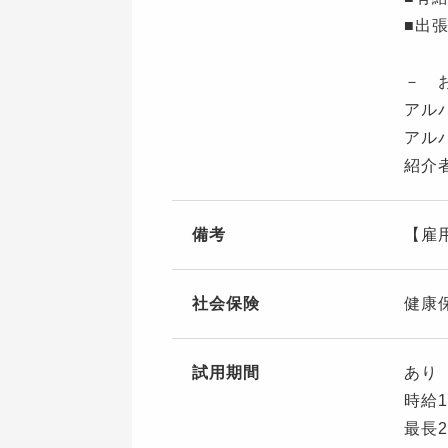
■出
－ 
アル
アル
紹介
備考
【雇
社会保険
健康
試用期間
あり
時給1
最長