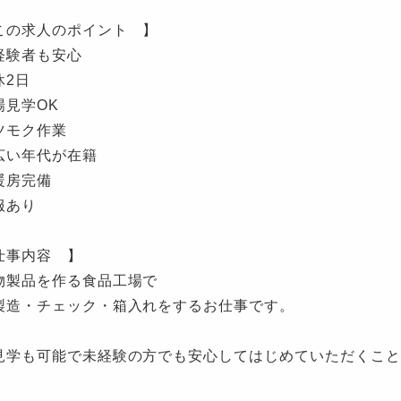
この求人のポイント 】
経験者も安心
休2日
場見学OK
ツモク作業
広い年代が在籍
暖房完備
服あり
仕事内容 】
物製品を作る食品工場で
製造・チェック・箱入れをするお仕事です。
見学も可能で未経験の方でも安心してはじめていただくこと