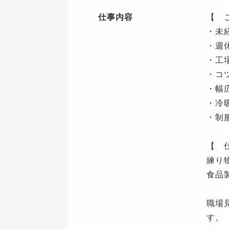
仕事内容
【 
・未
・週
・工
・コ
・幅
・冷
・制
【 
練り
食品
職場
す。