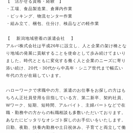
【 活かせる資格・経験 】
・工場、食品製造業、倉庫内作業
・ピッキング、物流センター作業
・組み立て、梱包、仕分け、検品などの軽作業
【 新潟地域密着の派遣会社 】
アルパ株式会社は平成26年に設立し、人と企業の架け橋とな
り地域の発展に貢献することを使命として歩み続けてまいり
ました。時代とともに変化する働く人と企業のニーズに寄り
添い続け、20代・30代から中高年・シニア世代まで幅広い
年代の方が在籍しています。
ハローワークで求職中の方、派遣のお仕事をお探しの方はも
ちろん正社員登用を目指している方、第二新卒、契約社員、
Wワーク、短期、短時間、アルバイト、主婦パートなどで在
職・勤務中の方からの転職相談も多数いただいております。
あなたにピッタリなオシゴト探しのお手伝いをいたします。
日勤、夜勤、扶養内勤務や土日祝休み、子育てと両立して働