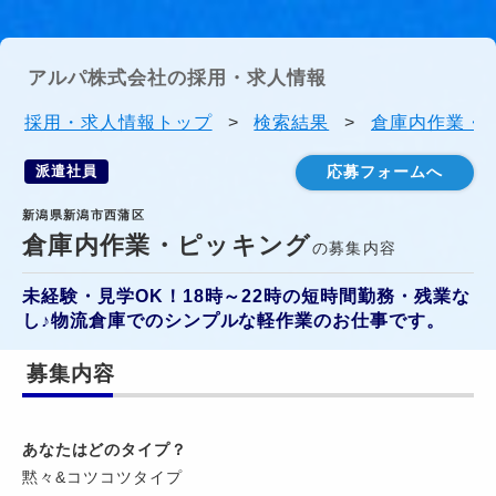
アルパ株式会社の採用・求人情報
採用・求人情報トップ
>
検索結果
>
倉庫内作業・ピ
派遣社員
応募フォームへ
新潟県新潟市西蒲区
倉庫内作業・ピッキング
の募集内容
未経験・見学OK！18時～22時の短時間勤務・残業な
し♪物流倉庫でのシンプルな軽作業のお仕事です。
募集内容
あなたはどのタイプ？
黙々&コツコツタイプ