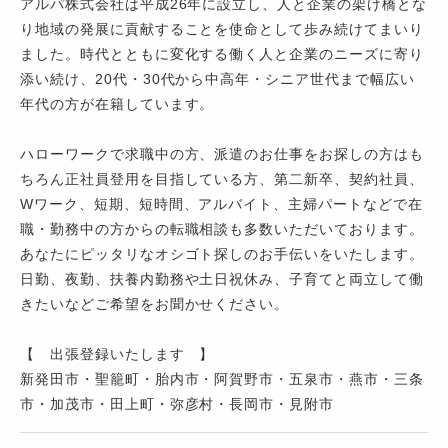
アルパ株式会社は平成26年に設立し、人と企業の架け橋とな
り地域の発展に貢献することを使命として歩み続けてまいり
ました。時代とともに変化する働く人と企業のニーズに寄り
添い続け、20代・30代から中高年・シニア世代まで幅広い
年代の方が在籍しています。
ハローワークで求職中の方、派遣のお仕事をお探しの方はも
ちろん正社員登用を目指している方、第二新卒、契約社員、
Wワーク、短期、短時間、アルバイト、主婦パートなどで在
職・勤務中の方からの転職相談も多数いただいております。
あなたにピッタリなオシゴト探しのお手伝いをいたします。
日勤、夜勤、扶養内勤務や土日祝休み、子育てと両立して働
きたいなどご希望をお聞かせください。
【 出張登録いたします 】
新発田市・聖籠町・胎内市・阿賀野市・五泉市・燕市・三条
市・加茂市・田上町・弥彦村・長岡市・見附市