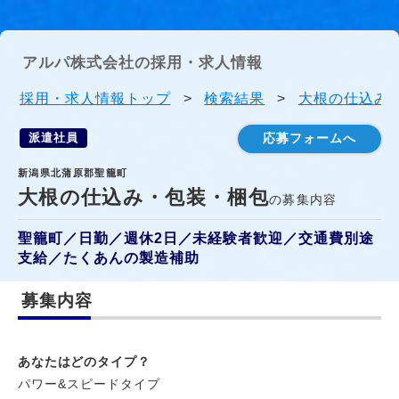
アルパ株式会社の採用・求人情報
採用・求人情報トップ
>
検索結果
>
大根の仕込み・
派遣社員
応募フォームへ
新潟県北蒲原郡聖籠町
大根の仕込み・包装・梱包
の募集内容
聖籠町／日勤／週休2日／未経験者歓迎／交通費別途
支給／たくあんの製造補助
募集内容
あなたはどのタイプ？
パワー&スピードタイプ