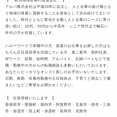
【 新潟地域密着の派遣会社 】
アルパ株式会社は平成26年に設立し、人と企業の架け橋とな
り地域の発展に貢献することを使命として歩み続けてまいり
ました。時代とともに変化する働く人と企業のニーズに寄り
添い続け、20代・30代から中高年・シニア世代まで幅広い
年代の方が在籍しています。
ハローワークで求職中の方、派遣のお仕事をお探しの方はも
ちろん正社員登用を目指している方、第二新卒、契約社員、
Wワーク、短期、短時間、アルバイト、主婦パートなどで在
職・勤務中の方からの転職相談も多数いただいております。
あなたにピッタリなオシゴト探しのお手伝いをいたします。
日勤、夜勤、扶養内勤務や土日祝休み、子育てと両立して働
きたいなどご希望をお聞かせください。
【 出張登録いたします 】
新発田市・聖籠町・胎内市・阿賀野市・五泉市・燕市・三条
市・加茂市・田上町・弥彦村・長岡市・見附市