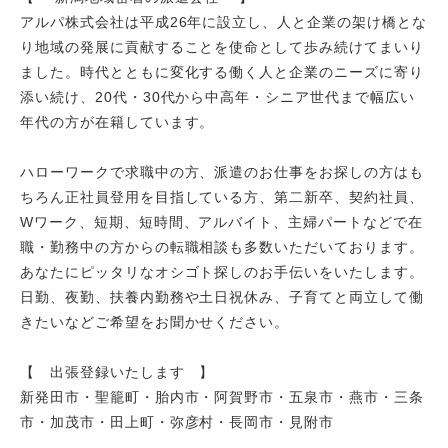
アルパ株式会社は平成26年に設立し、人と企業の架け橋とな
り地域の発展に貢献することを使命として歩み続けてまいり
ました。時代とともに変化する働く人と企業のニーズに寄り
添い続け、20代・30代から中高年・シニア世代まで幅広い
年代の方が在籍しています。
ハローワークで求職中の方、派遣のお仕事をお探しの方はも
ちろん正社員登用を目指している方、第二新卒、契約社員、
Wワーク、短期、短時間、アルバイト、主婦パートなどで在
職・勤務中の方からの転職相談も多数いただいております。
あなたにピッタリなオシゴト探しのお手伝いをいたします。
日勤、夜勤、扶養内勤務や土日祝休み、子育てと両立して働
きたいなどご希望をお聞かせください。
【 出張登録いたします 】
新発田市・聖籠町・胎内市・阿賀野市・五泉市・燕市・三条
市・加茂市・田上町・弥彦村・長岡市・見附市