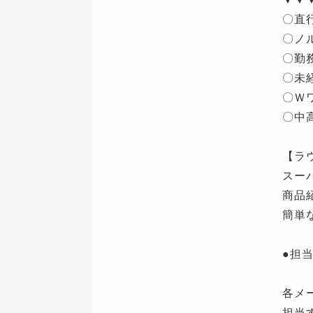
〇直
〇ノ
〇勤
〇未
〇Ｗ
〇中
【ラ
スー
商品
簡単
●担
各メ
担当