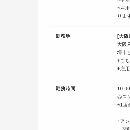
※雇
りま
勤務地
[大阪
大阪
堺市
※こ
※雇
勤務時間
10:0
◎ス
※1
※ア
翌朝