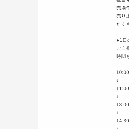
売場
売り
たく
●1
ご自
時間
10:
↓
11
↓
13:
↓
14:
↓