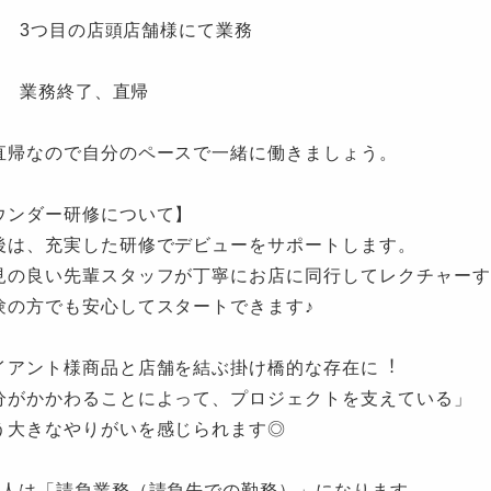
00 3つ目の店頭店舗様にて業務
00 業務終了、直帰
直帰なので自分のペースで一緒に働きましょう。
ウンダー研修について】
後は、充実した研修でデビューをサポートします。
見の良い先輩スタッフが丁寧にお店に同行してレクチャーす
験の方でも安心してスタートできます♪
イアント様商品と店舗を結ぶ掛け橋的な存在に︕
分がかかわることによって、プロジェクトを⽀えている」
う⼤きなやりがいを感じられます◎
求人は「請負業務（請負先での勤務）」になります