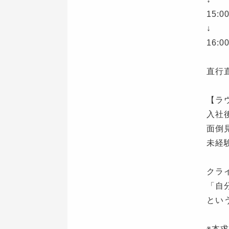
15:
↓
16:
直行
【ラ
入社
面倒
未経
クラ
「⾃
とい
※本