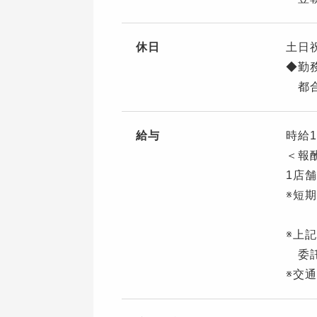
休日
土日
◆勤
都合
給与
時給1
＜報
1店舗
※短
※上
委託
※交