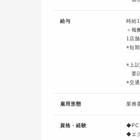
給与
時給1
＜報
1店舗
※短
※上
委託
※交
雇用形態
業務
資格・経験
◆P
◆エ