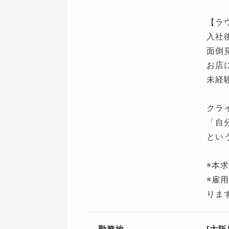
【ラ
入社
面倒
お店
未経
クラ
「⾃
とい
※本
※雇
りま