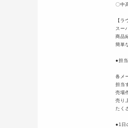
〇中
【ラ
スー
商品
簡単
●担
各メ
担当
売場
売り
たく
●1