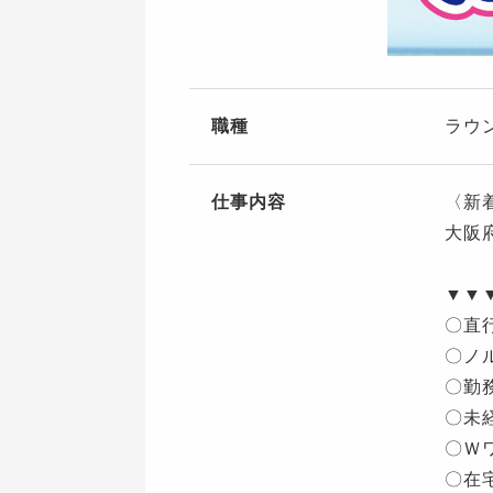
職種
ラウ
仕事内容
〈新
大阪
▼▼
〇直
〇ノ
〇勤
〇未
〇Ｗ
〇在