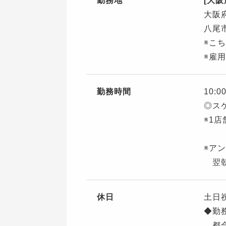
勤務地
[大阪
大阪
八尾
※こ
※雇
勤務時間
10:0
◎ス
※1
※ア
翌朝
休日
土日
◆勤
都合