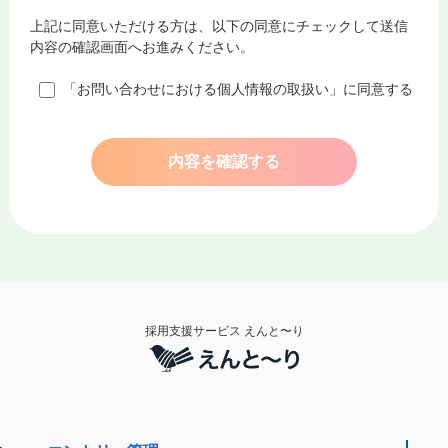
から提供を受けた個人情報を適切に管理するもの
上記に同意いただける方は、以下の同意にチェックして送信
とし、正当な理由なく利用目的以外に利用しない
内容の確認画面へお進みください。
ものとします。
「お問い合わせにおける個人情報の取扱い」に同意する
個人情報への不当アクセスまたは個人情報の紛
失、破壊、改ざん、漏洩などの危険に対抗するた
内容を確認する
めに必要かつ適切な安全対策を継続的に講じるよ
う最大限の注意・努力を払います。
当社はこのための基本方針を以下のとおり定め、
全社への徹底を図るとともに、関係する各種事業
者、 業界団体、行政機関等とも協力し、エントリ
ー者様の信頼を得られるよう、個人情報の保護に
採用支援サービス えんと〜り
努めてまいります。本サイトをご利用いただくう
えで個人情報を登録された場合には当社の個人情
報の取扱いについて同意をいただいたものとしま