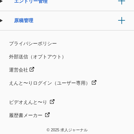
エントリー管理
す。
個人情報とは
原稿管理
個人情報とは、個人に関する情報であって当該情
報に含まれる氏名、生年月日その他の記述などに
プライバシーポリシー
よって特定の個人を識別できるものをいいます。
外部送信（オプトアウト）
個人情報の取得
運営会社
当社は、提供いただいた個人情報の取得および利
えんと〜りログイン（ユーザー専用）
用はエントリーサイトの運営全般、エントリー者
様への情報提供、連絡及び通知等の目的に限定
ビデオえんと〜り
し、公正な手段により取得するものとします。
履歴書メーカー
個人情報の利用・委託・提供について
© 2025 求人ジャーナル