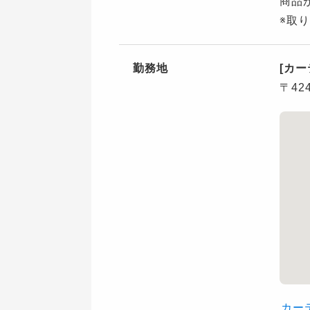
商品
※取
勤務地
[カ
〒42
カー