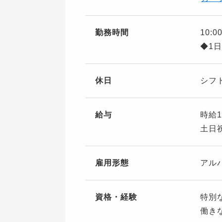
勤務時間
10:0
◆1
休日
シフ
給与
時給1
土日祝
雇用形態
アル
資格・経験
特別
働き