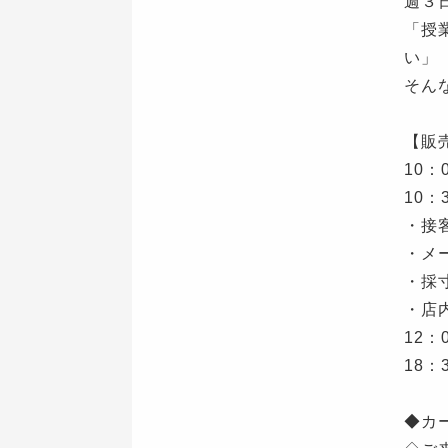
週３
「授
い」
そん
【販
10
10：
・接
・メ
・採
・店
12：
18：
◆カ