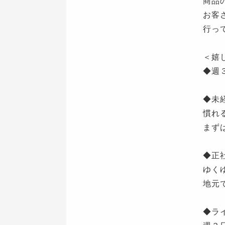
商品
お客
行っ
＜嬉
◆週
◆未
慣れ
まず
◆正
ゆく
地元
◆ラ