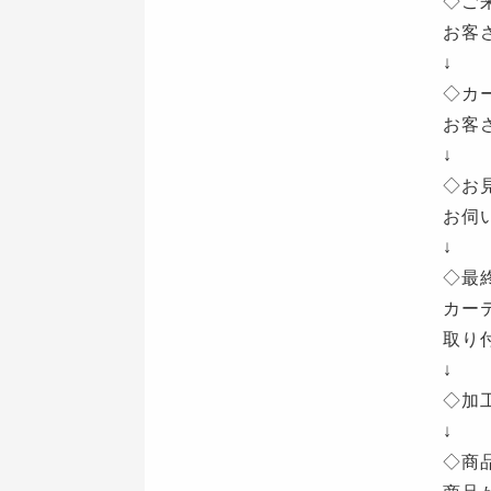
◇ご
お客
↓
◇カ
お客
↓
◇お
お伺
↓
◇最
カー
取り
↓
◇加
↓
◇商