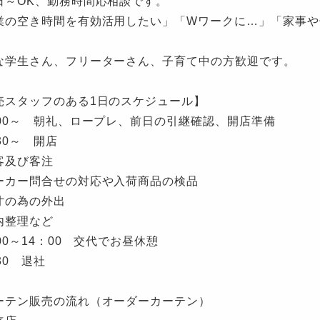
日～OK、勤務時間応相談です。
業の空き時間を有効活用したい」「Wワークに…」「家事や
な学生さん、フリーターさん、子育て中の方歓迎です。
売スタッフのある1日のスケジュール】
：00～ 朝礼、ロープレ、前日の引継確認、開店準備
30～ 開店
客及び客注
ーカー問合せの対応や入荷商品の検品
寸の為の外出
内整理など
00～14：00 交代でお昼休憩
30 退社
ーテン販売の流れ（オーダーカーテン）