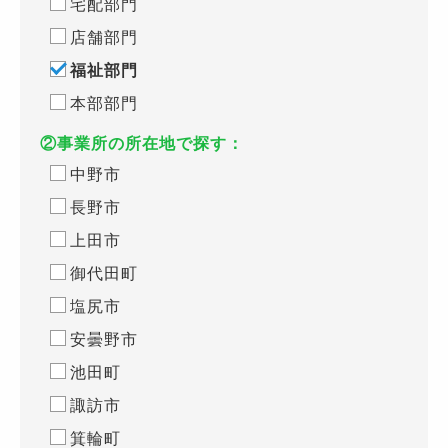
宅配部門
店舗部門
福祉部門
本部部門
②事業所の所在地で探す：
中野市
長野市
上田市
御代田町
塩尻市
安曇野市
池田町
諏訪市
箕輪町