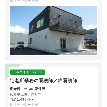
福祉センター上田
アルバイト・パート
宅老所勤務の看護師／准看護師
宅老所こーぷの家保野
長野県上田市保野398
時給1,438円〜
福祉センター上田