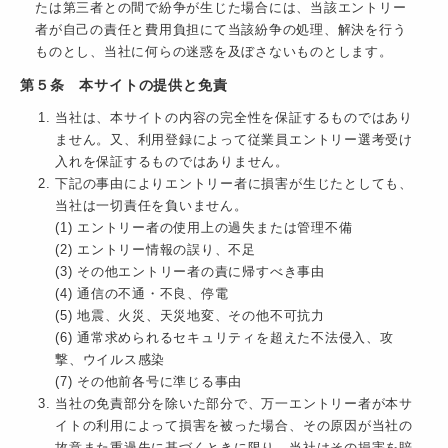
たは第三者との間で紛争が生じた場合には、当該エントリー
者が自己の責任と費用負担にて当該紛争の処理、解決を行う
ものとし、当社に何らの迷惑を及ぼさないものとします。
第５条 本サイトの提供と免責
当社は、本サイトの内容の完全性を保証するものではあり
ません。又、利用登録によって従業員エントリー選考受け
入れを保証するものではありません。
下記の事由によりエントリー者に損害が生じたとしても、
当社は一切責任を負いません。
(1) エントリー者の使用上の過失または管理不備
(2) エントリー情報の誤り、不足
(3) その他エントリー者の責に帰すべき事由
(4) 通信の不通・不良、停電
(5) 地震、火災、天災地変、その他不可抗力
(6) 通常求められるセキュリティを超えた不法侵入、攻
撃、ウイルス感染
(7) その他前各号に準じる事由
当社の免責部分を除いた部分で、万一エントリー者が本サ
イトの利用によって損害を被った場合、その原因が当社の