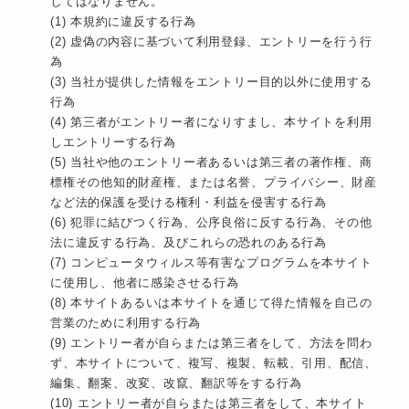
してはなりません。
(1) 本規約に違反する行為
(2) 虚偽の内容に基づいて利用登録、エントリーを行う行
為
(3) 当社が提供した情報をエントリー目的以外に使用する
行為
(4) 第三者がエントリー者になりすまし、本サイトを利用
しエントリーする行為
(5) 当社や他のエントリー者あるいは第三者の著作権、商
標権その他知的財産権、または名誉、プライバシー、財産
など法的保護を受ける権利・利益を侵害する行為
(6) 犯罪に結びつく行為、公序良俗に反する行為、その他
法に違反する行為、及びこれらの恐れのある行為
(7) コンピュータウィルス等有害なプログラムを本サイト
に使用し、他者に感染させる行為
(8) 本サイトあるいは本サイトを通じて得た情報を自己の
営業のために利用する行為
(9) エントリー者が自らまたは第三者をして、方法を問わ
ず、本サイトについて、複写、複製、転載、引用、配信、
編集、翻案、改変、改竄、翻訳等をする行為
(10) エントリー者が自らまたは第三者をして、本サイト