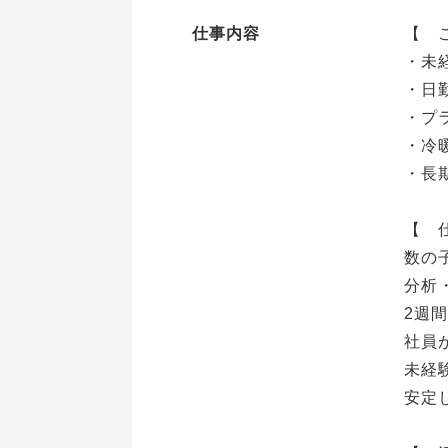
仕事内容
【 
・未
・日
・プ
・冷
・長
【 
数の
分析
2週
社員
未経
安定