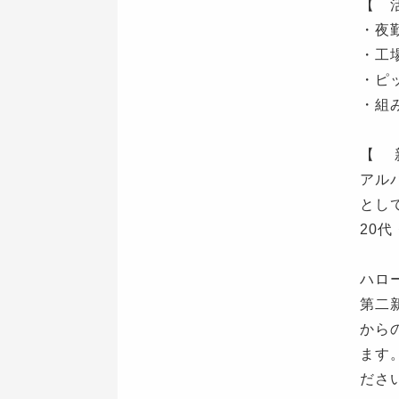
【 
・夜
・工
・ピ
・組
【 
アル
とし
20
ハロ
第二
から
ます
ださ