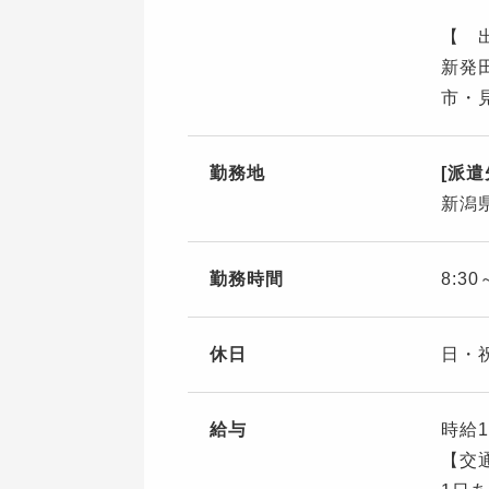
【 
新発
市・
勤務地
[派
新潟
勤務時間
8:3
休日
日・
給与
時給1
【交