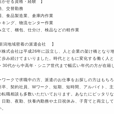
活かせる資格・経験 】
勤、交替勤務
場、食品製造業、倉庫内作業
ッキング、物流センター作業
み立て、梱包、仕分け、検品などの軽作業
新潟地域密着の派遣会社 】
パ株式会社は平成26年に設立し、人と企業の架け橋となり
て歩み続けてまいりました。時代とともに変化する働く人と
代・30代から中高年・シニア世代まで幅広い年代の方が在籍
ーワークで求職中の方、派遣のお仕事をお探しの方はもちろ
新卒、契約社員、Wワーク、短期、短時間、アルバイト、主
の転職相談も多数いただいております。あなたにピッタリな
。日勤、夜勤、扶養内勤務や土日祝休み、子育てと両立して
い。