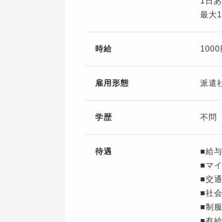
1日
最大1
時給
100
雇用形態
派遣
学歴
不問
待遇
■給
■マ
■交
■社
■制
■有