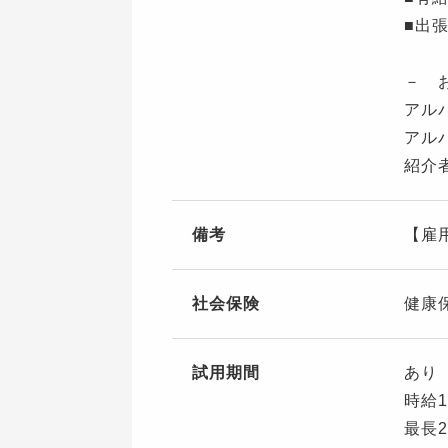
■出
－ 
アル
アル
紹介
備考
【雇
社会保険
健康
試用期間
あり
時給1
最長