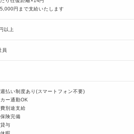
あたり往復距離×14円
5,000円まで支給いたします
0円以上
社員
与週払い制度あり(スマートフォン不要)
イカー通勤OK
通費別途支給
会保険完備
服貸与
給休暇