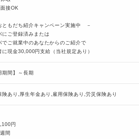
張面接OK
おともだち紹介キャンペーン実施中 －
パにご登録済みまたは
パでご就業中のあなたからのご紹介で
者に現金30,000円支給（当社規定あり）
用期間】～長期
保険あり,厚生年金あり,雇用保険あり,労災保険あり
,100円
2週間