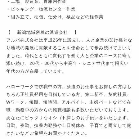
・工場、製造業、倉庫内作業
・ピッキング、物流センター作業
・組み立て、梱包、仕分け、検品などの軽作業
【 新潟地域密着の派遣会社 】
アルパ株式会社は平成26年に設立し、人と企業の架け橋とな
り地域の発展に貢献することを使命として歩み続けてまいり
ました。時代とともに変化する働く人と企業のニーズに寄り
添い続け、20代・30代から中高年・シニア世代まで幅広い
年代の方が在籍しています。
ハローワークで求職中の方、派遣のお仕事をお探しの方はも
ちろん正社員登用を目指している方、第二新卒、契約社員、
Wワーク、短期、短時間、アルバイト、主婦パートなどで在
職・勤務中の方からの転職相談も多数いただいております。
あなたにピッタリなオシゴト探しのお手伝いをいたします。
日勤、夜勤、扶養内勤務や土日祝休み、子育てと両立して働
きたいなどご希望をお聞かせください。