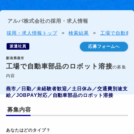
アルパ株式会社の採用・求人情報
採用・求人情報トップ
>
検索結果
>
工場で自動車部
派遣社員
応募フォームへ
新潟県燕市
工場で自動車部品のロボット溶接
の募集
内容
燕市／日勤／未経験者歓迎／土日休み／交通費別途支
給／JOBPAY対応／自動車部品のロボット溶接
募集内容
あなたはどのタイプ？