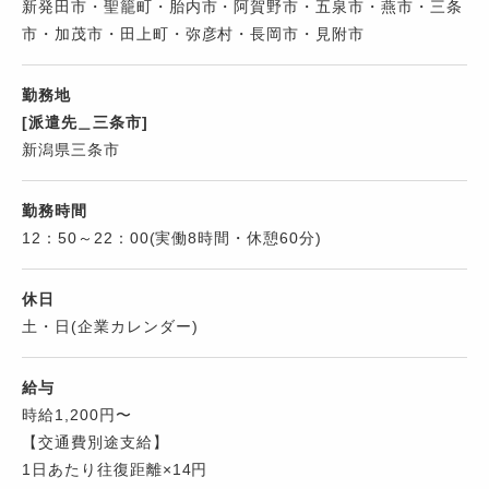
新発田市・聖籠町・胎内市・阿賀野市・五泉市・燕市・三条
市・加茂市・田上町・弥彦村・長岡市・見附市
勤務地
[派遣先＿三条市]
新潟県三条市
勤務時間
12：50～22：00(実働8時間・休憩60分)
休日
土・日(企業カレンダー)
給与
時給1,200円〜
【交通費別途支給】
1日あたり往復距離×14円