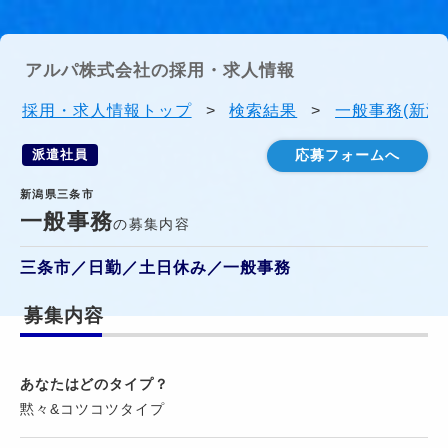
アルパ株式会社の採用・求人情報
採用・求人情報トップ
>
検索結果
>
一般事務(新潟
派遣社員
応募フォームへ
新潟県三条市
一般事務
の募集内容
三条市／日勤／土日休み／一般事務
募集内容
あなたはどのタイプ？
黙々&コツコツタイプ