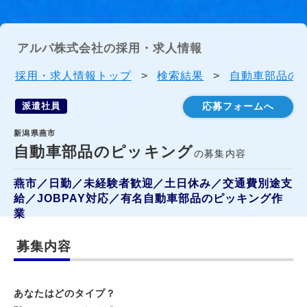
アルパ株式会社の採用・求人情報
採用・求人情報トップ
>
検索結果
>
自動車部品のピ
派遣社員
応募フォームへ
新潟県燕市
自動車部品のピッキング
の募集内容
燕市／日勤／未経験者歓迎／土日休み／交通費別途支
給／JOBPAY対応／有名自動車部品のピッキング作
業
募集内容
あなたはどのタイプ？