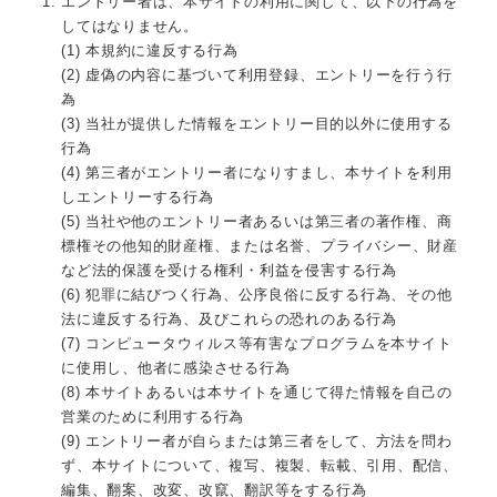
エントリー者は、本サイトの利用に関して、以下の行為を
してはなりません。
(1) 本規約に違反する行為
(2) 虚偽の内容に基づいて利用登録、エントリーを行う行
為
(3) 当社が提供した情報をエントリー目的以外に使用する
行為
(4) 第三者がエントリー者になりすまし、本サイトを利用
しエントリーする行為
(5) 当社や他のエントリー者あるいは第三者の著作権、商
標権その他知的財産権、または名誉、プライバシー、財産
など法的保護を受ける権利・利益を侵害する行為
(6) 犯罪に結びつく行為、公序良俗に反する行為、その他
法に違反する行為、及びこれらの恐れのある行為
(7) コンピュータウィルス等有害なプログラムを本サイト
に使用し、他者に感染させる行為
(8) 本サイトあるいは本サイトを通じて得た情報を自己の
営業のために利用する行為
(9) エントリー者が自らまたは第三者をして、方法を問わ
ず、本サイトについて、複写、複製、転載、引用、配信、
編集、翻案、改変、改竄、翻訳等をする行為