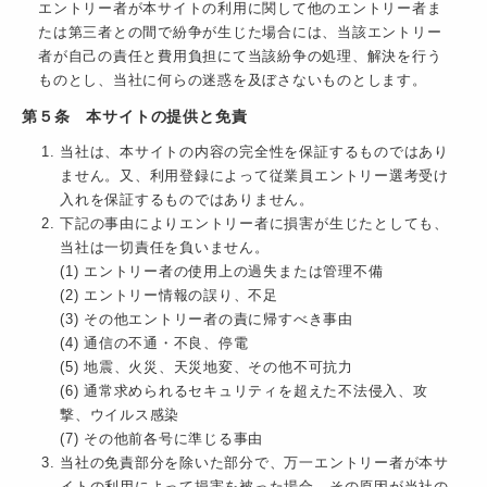
エントリー者が本サイトの利用に関して他のエントリー者ま
たは第三者との間で紛争が生じた場合には、当該エントリー
者が自己の責任と費用負担にて当該紛争の処理、解決を行う
ものとし、当社に何らの迷惑を及ぼさないものとします。
第５条 本サイトの提供と免責
当社は、本サイトの内容の完全性を保証するものではあり
ません。又、利用登録によって従業員エントリー選考受け
入れを保証するものではありません。
下記の事由によりエントリー者に損害が生じたとしても、
当社は一切責任を負いません。
(1) エントリー者の使用上の過失または管理不備
(2) エントリー情報の誤り、不足
(3) その他エントリー者の責に帰すべき事由
(4) 通信の不通・不良、停電
(5) 地震、火災、天災地変、その他不可抗力
(6) 通常求められるセキュリティを超えた不法侵入、攻
撃、ウイルス感染
(7) その他前各号に準じる事由
当社の免責部分を除いた部分で、万一エントリー者が本サ