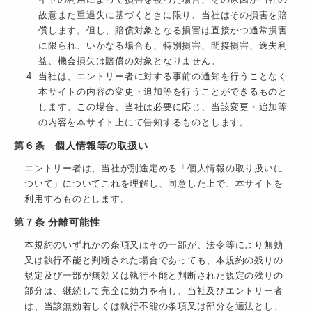
イトの利用によって損害を被った場合、その原因が当社の
故意また重過失に基づくときに限り、当社はその損害を賠
償します。但し、賠償対象となる損害は直接かつ通常損害
に限られ、いかなる場合も、特別損害、間接損害、逸失利
益、機会損失は賠償の対象となりません。
当社は、エントリー者に対する事前の通知を行うことなく
本サイトの内容の変更・追加等を行うことができるものと
します。この場合、当社は必要に応じ、当該変更・追加等
の内容を本サイト上にて告知するものとします。
第６条 個人情報等の取扱い
エントリー者は、当社が別途定める「個人情報の取り扱いに
ついて」についてこれを理解し、同意した上で、本サイトを
利用するものとします。
第７条 分離可能性
本規約のいずれかの条項又はその一部が、法令等により無効
又は執行不能と判断された場合であっても、本規約の残りの
規定及び一部が無効又は執行不能と判断された規定の残りの
部分は、継続して完全に効力を有し、当社及びエントリー者
は、当該無効若しくは執行不能の条項又は部分を適法とし、