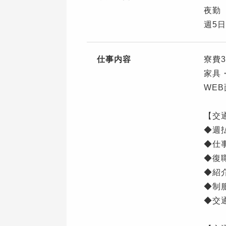
夜勤 
週5
仕事内容
寮費
家具
WE
【交
◆週
◆仕
◆復
◆紹
◆制
◆交