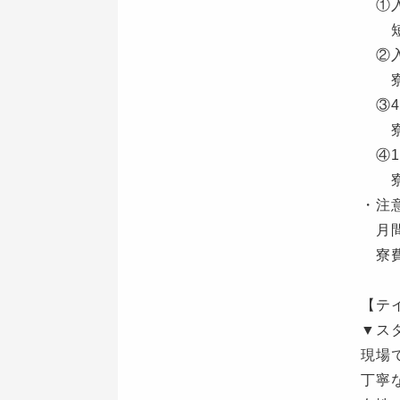
①入
短期
②入
寮費
③4
寮費
④1
寮費
・注
月間
寮費
【テ
▼ス
現場
丁寧