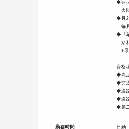
◆週
火曜
◆月
毎月
◆『
給料
※最
資格
◆高
◆交
◆道
◆道
◆第
勤務時間
日勤 