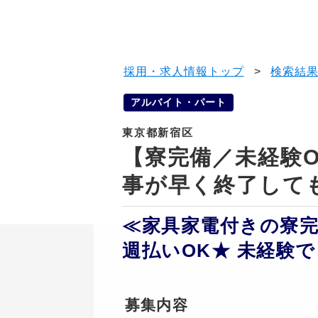
採用・求人情報トップ
>
検索結
アルバイト・パート
東京都新宿区
【寮完備／未経験
事が早く終了して
≪家具家電付きの寮完
週払いOK★ 未経験
募集内容