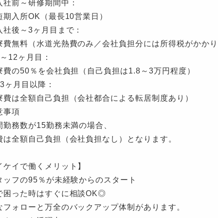
社前～研修期間中：
入所OK（最長10営業日）
社後～3ヶ月目まで：
無料（水道光熱費のみ／会社負担分には所得税がかかり
～12ヶ月目：
の50％を会社負担（自己負担は1.8～3万円程度）
3ヶ月目以降：
は全額自己負担（会社都合による転居制度あり）
意事項
勤務数が15勤務未満の場合、
は全額自己負担（会社負担なし）となります。
イケイで働くメリット】
タッフの95％が未経験からのスタート
で困った時はすぐに相談OK◎
なフォローと万全のバックアップ体制があります。