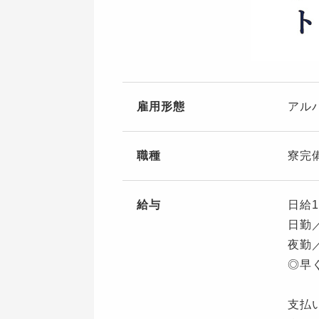
雇用形態
アル
職種
寮完
給与
日給1
日勤／
夜勤／
◎早
支払