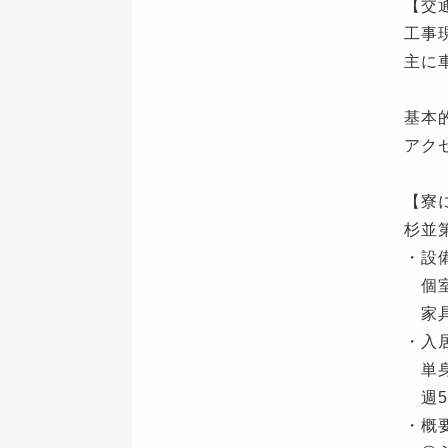
【交
工事
主に
基本
アク
【寮
杉並
・設
個
家具
・入
単身
週5
・概