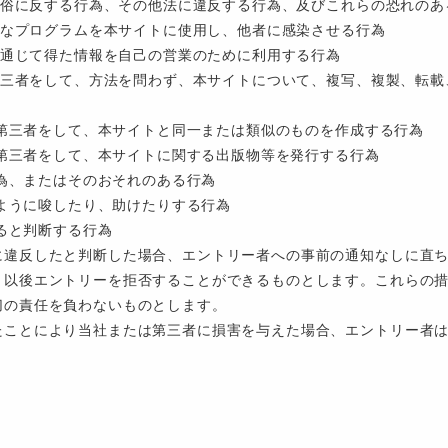
序良俗に反する行為、その他法に違反する行為、及びこれらの恐れのあ
有害なプログラムを本サイトに使用し、他者に感染させる行為
トを通じて得た情報を自己の営業のために利用する行為
は第三者をして、方法を問わず、本サイトについて、複写、複製、転
たは第三者をして、本サイトと同一または類似のものを作成する行為
たは第三者をして、本サイトに関する出版物等を発行する行為
行為、またはそのおそれのある行為
るように唆したり、助けたりする行為
あると判断する行為
に違反したと判断した場合、エントリー者への事前の通知なしに直
、以後エントリーを拒否することができるものとします。これらの
切の責任を負わないものとします。
たことにより当社または第三者に損害を与えた場合、エントリー者