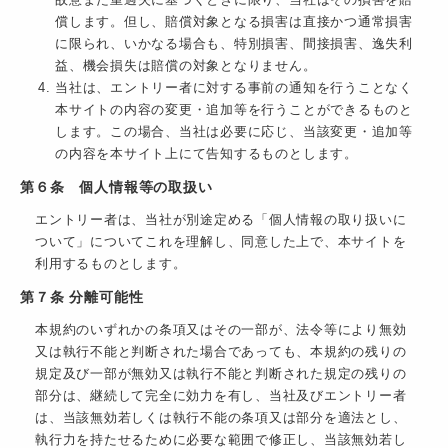
故意また重過失に基づくときに限り、当社はその損害を賠
償します。但し、賠償対象となる損害は直接かつ通常損害
に限られ、いかなる場合も、特別損害、間接損害、逸失利
益、機会損失は賠償の対象となりません。
当社は、エントリー者に対する事前の通知を行うことなく
本サイトの内容の変更・追加等を行うことができるものと
します。この場合、当社は必要に応じ、当該変更・追加等
の内容を本サイト上にて告知するものとします。
第６条 個人情報等の取扱い
エントリー者は、当社が別途定める「個人情報の取り扱いに
ついて」についてこれを理解し、同意した上で、本サイトを
利用するものとします。
第７条 分離可能性
本規約のいずれかの条項又はその一部が、法令等により無効
又は執行不能と判断された場合であっても、本規約の残りの
規定及び一部が無効又は執行不能と判断された規定の残りの
部分は、継続して完全に効力を有し、当社及びエントリー者
は、当該無効若しくは執行不能の条項又は部分を適法とし、
執行力を持たせるために必要な範囲で修正し、当該無効若し