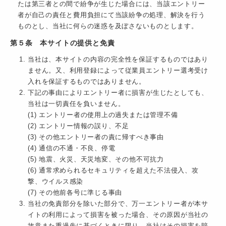
たは第三者との間で紛争が生じた場合には、当該エントリー
者が自己の責任と費用負担にて当該紛争の処理、解決を行う
ものとし、当社に何らの迷惑を及ぼさないものとします。
第５条 本サイトの提供と免責
当社は、本サイトの内容の完全性を保証するものではあり
ません。又、利用登録によって従業員エントリー選考受け
入れを保証するものではありません。
下記の事由によりエントリー者に損害が生じたとしても、
当社は一切責任を負いません。
(1) エントリー者の使用上の過失または管理不備
(2) エントリー情報の誤り、不足
(3) その他エントリー者の責に帰すべき事由
(4) 通信の不通・不良、停電
(5) 地震、火災、天災地変、その他不可抗力
(6) 通常求められるセキュリティを超えた不法侵入、攻
撃、ウイルス感染
(7) その他前各号に準じる事由
当社の免責部分を除いた部分で、万一エントリー者が本サ
イトの利用によって損害を被った場合、その原因が当社の