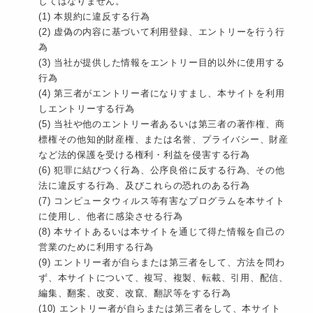
してはなりません。
(1) 本規約に違反する行為
(2) 虚偽の内容に基づいて利用登録、エントリーを行う行
為
(3) 当社が提供した情報をエントリー目的以外に使用する
行為
(4) 第三者がエントリー者になりすまし、本サイトを利用
しエントリーする行為
(5) 当社や他のエントリー者あるいは第三者の著作権、商
標権その他知的財産権、または名誉、プライバシー、財産
など法的保護を受ける権利・利益を侵害する行為
(6) 犯罪に結びつく行為、公序良俗に反する行為、その他
法に違反する行為、及びこれらの恐れのある行為
(7) コンピュータウィルス等有害なプログラムを本サイト
に使用し、他者に感染させる行為
(8) 本サイトあるいは本サイトを通じて得た情報を自己の
営業のために利用する行為
(9) エントリー者が自らまたは第三者をして、方法を問わ
ず、本サイトについて、複写、複製、転載、引用、配信、
編集、翻案、改変、改竄、翻訳等をする行為
(10) エントリー者が自らまたは第三者をして、本サイト