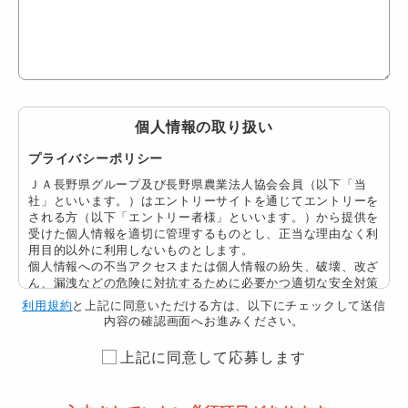
個人情報の取り扱い
プライバシーポリシー
ＪＡ長野県グループ及び長野県農業法人協会会員
（以下「当
社」といいます。）はエントリーサイトを通じてエントリーを
される方（以下「エントリー者様」といいます。）から提供を
受けた個人情報を適切に管理するものとし、正当な理由なく利
用目的以外に利用しないものとします。
個人情報への不当アクセスまたは個人情報の紛失、破壊、改ざ
ん、漏洩などの危険に対抗するために必要かつ適切な安全対策
を継続的に講じるよう最大限の注意・努力を払います。
利用規約
と上記に同意いただける方は、以下にチェックして送信
当社はこのための基本方針を以下のとおり定め、全社への徹底
内容の確認画面へお進みください。
を図るとともに、関係する各種事業者、 業界団体、行政機関
等とも協力し、エントリー者様の信頼を得られるよう、個人情
上記に同意して応募します
報の保護に努めてまいります。本サイトをご利用いただくうえ
で個人情報を登録された場合には当社の個人情報の取扱いにつ
いて同意をいただいたものとします。