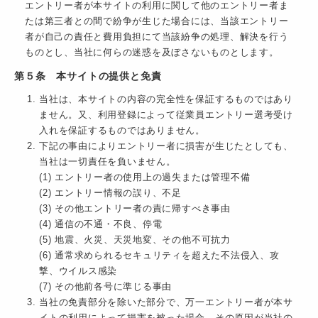
エントリー者が本サイトの利用に関して他のエントリー者ま
たは第三者との間で紛争が生じた場合には、当該エントリー
者が自己の責任と費用負担にて当該紛争の処理、解決を行う
ものとし、当社に何らの迷惑を及ぼさないものとします。
第５条 本サイトの提供と免責
当社は、本サイトの内容の完全性を保証するものではあり
ません。又、利用登録によって従業員エントリー選考受け
入れを保証するものではありません。
下記の事由によりエントリー者に損害が生じたとしても、
当社は一切責任を負いません。
(1) エントリー者の使用上の過失または管理不備
(2) エントリー情報の誤り、不足
(3) その他エントリー者の責に帰すべき事由
(4) 通信の不通・不良、停電
(5) 地震、火災、天災地変、その他不可抗力
(6) 通常求められるセキュリティを超えた不法侵入、攻
撃、ウイルス感染
(7) その他前各号に準じる事由
当社の免責部分を除いた部分で、万一エントリー者が本サ