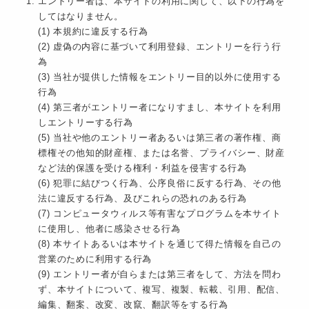
エントリー者は、本サイトの利用に関して、以下の行為を
してはなりません。
(1) 本規約に違反する行為
(2) 虚偽の内容に基づいて利用登録、エントリーを行う行
為
(3) 当社が提供した情報をエントリー目的以外に使用する
行為
(4) 第三者がエントリー者になりすまし、本サイトを利用
しエントリーする行為
(5) 当社や他のエントリー者あるいは第三者の著作権、商
標権その他知的財産権、または名誉、プライバシー、財産
など法的保護を受ける権利・利益を侵害する行為
(6) 犯罪に結びつく行為、公序良俗に反する行為、その他
法に違反する行為、及びこれらの恐れのある行為
(7) コンピュータウィルス等有害なプログラムを本サイト
に使用し、他者に感染させる行為
(8) 本サイトあるいは本サイトを通じて得た情報を自己の
営業のために利用する行為
(9) エントリー者が自らまたは第三者をして、方法を問わ
ず、本サイトについて、複写、複製、転載、引用、配信、
編集、翻案、改変、改竄、翻訳等をする行為