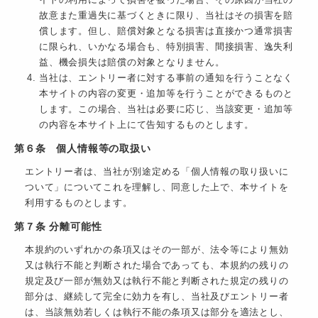
イトの利用によって損害を被った場合、その原因が当社の
故意また重過失に基づくときに限り、当社はその損害を賠
償します。但し、賠償対象となる損害は直接かつ通常損害
に限られ、いかなる場合も、特別損害、間接損害、逸失利
益、機会損失は賠償の対象となりません。
当社は、エントリー者に対する事前の通知を行うことなく
本サイトの内容の変更・追加等を行うことができるものと
します。この場合、当社は必要に応じ、当該変更・追加等
の内容を本サイト上にて告知するものとします。
第６条 個人情報等の取扱い
エントリー者は、当社が別途定める「個人情報の取り扱いに
ついて」についてこれを理解し、同意した上で、本サイトを
利用するものとします。
第７条 分離可能性
本規約のいずれかの条項又はその一部が、法令等により無効
又は執行不能と判断された場合であっても、本規約の残りの
規定及び一部が無効又は執行不能と判断された規定の残りの
部分は、継続して完全に効力を有し、当社及びエントリー者
は、当該無効若しくは執行不能の条項又は部分を適法とし、