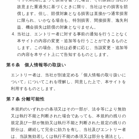
イトの利用によって損害を被った場合、その原因が当社の
故意また重過失に基づくときに限り、当社はその損害を賠
償します。但し、賠償対象となる損害は直接かつ通常損害
に限られ、いかなる場合も、特別損害、間接損害、逸失利
益、機会損失は賠償の対象となりません。
当社は、エントリー者に対する事前の通知を行うことなく
本サイトの内容の変更・追加等を行うことができるものと
します。この場合、当社は必要に応じ、当該変更・追加等
の内容を本サイト上にて告知するものとします。
第６条 個人情報等の取扱い
エントリー者は、当社が別途定める「個人情報の取り扱いに
ついて」についてこれを理解し、同意した上で、本サイトを
利用するものとします。
第７条 分離可能性
本規約のいずれかの条項又はその一部が、法令等により無効
又は執行不能と判断された場合であっても、本規約の残りの
規定及び一部が無効又は執行不能と判断された規定の残りの
部分は、継続して完全に効力を有し、当社及びエントリー者
は、当該無効若しくは執行不能の条項又は部分を適法とし、