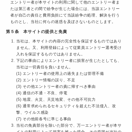
エントリー者が本サイトの利用に関して他のエントリー者ま
たは第三者との間で紛争が生じた場合には、当該エントリー
者が自己の責任と費用負担にて当該紛争の処理、解決を行う
ものとし、当社に何らの迷惑を及ぼさないものとします。
第５条 本サイトの提供と免責
当社は、本サイトの内容の完全性を保証するものではあり
ません。又、利用登録によって従業員エントリー選考受け
入れを保証するものではありません。
下記の事由によりエントリー者に損害が生じたとしても、
当社は一切責任を負いません。
(1) エントリー者の使用上の過失または管理不備
(2) エントリー情報の誤り、不足
(3) その他エントリー者の責に帰すべき事由
(4) 通信の不通・不良、停電
(5) 地震、火災、天災地変、その他不可抗力
(6) 通常求められるセキュリティを超えた不法侵入、攻
撃、ウイルス感染
(7) その他前各号に準じる事由
当社の免責部分を除いた部分で、万一エントリー者が本サ