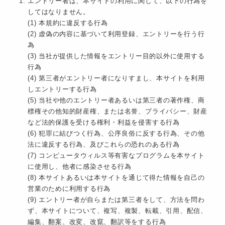
エントリー者は、本サイトの利用に関して、以下の行為を
してはなりません。
(1) 本規約に違反する行為
(2) 虚偽の内容に基づいて利用登録、エントリーを行う行
為
(3) 当社が提供した情報をエントリー目的以外に使用する
行為
(4) 第三者がエントリー者になりすまし、本サイトを利用
しエントリーする行為
(5) 当社や他のエントリー者あるいは第三者の著作権、商
標権その他知的財産権、または名誉、プライバシー、財産
など法的保護を受ける権利・利益を侵害する行為
(6) 犯罪に結びつく行為、公序良俗に反する行為、その他
法に違反する行為、及びこれらの恐れのある行為
(7) コンピュータウィルス等有害なプログラムを本サイト
に使用し、他者に感染させる行為
(8) 本サイトあるいは本サイトを通じて得た情報を自己の
営業のために利用する行為
(9) エントリー者が自らまたは第三者をして、方法を問わ
ず、本サイトについて、複写、複製、転載、引用、配信、
編集、翻案、改変、改竄、翻訳等をする行為