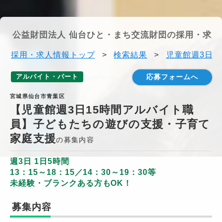
公益財団法人 仙台ひと・まち交流財団の採用・求人
採用・求人情報トップ
>
検索結果
>
児童館週3日1
アルバイト・パート
応募フォームへ
宮城県仙台市青葉区
【児童館週3日15時間アルバイト職
員】子どもたちの遊びの支援・子育て
家庭支援
の募集内容
週3日 1日5時間
13：15～18：15／14：30～19：30等
未経験・ブランクある方もOK！
募集内容