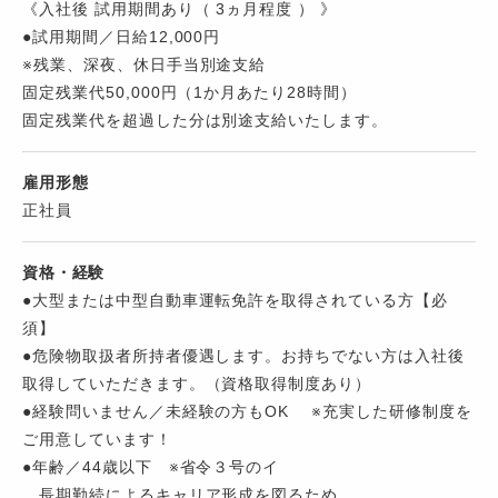
《入社後 試用期間あり（ 3ヵ月程度 ） 》
●試用期間／日給12,000円
※残業、深夜、休日手当別途支給
固定残業代50,000円（1か月あたり28時間）
固定残業代を超過した分は別途支給いたします。
雇用形態
正社員
資格・経験
●大型または中型自動車運転免許を取得されている方【必
須】
●危険物取扱者所持者優遇します。お持ちでない方は入社後
取得していただきます。（資格取得制度あり）
●経験問いません／未経験の方もOK ※充実した研修制度を
ご用意しています！
●年齢／44歳以下 ※省令３号のイ
長期勤続によるキャリア形成を図るため