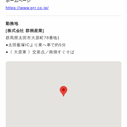
ホームページ
https://www.grr.co.jp/
勤務地
[株式会社 群桐産業]
群馬県太田市大原町78番地1
●太田薮塚ICより東へ車で約5分
●《 大原東 》交差点／南側すぐそば