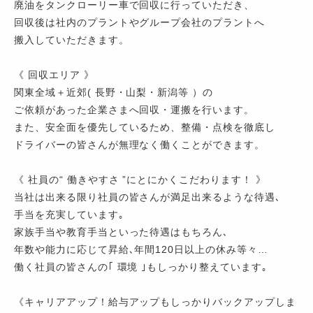
廃油をタンクローリー車で回収に行っていただき、
回収後は社内のプラントやグループ会社のプラントへ
搬入していただきます。
《 回収エリア 》
関東全域＋近郊( 長野・山梨・新潟等 ）の
ご依頼があった企業さまへ回収・運搬を行います。
また、安全面を優先しているため、整備・点検を徹底し
ドライバーの皆さんが無理なく働くことができます。
《 社員の“ 働きやすさ ”にとにかくこだわります！ 》
当社は出来る限り社員の皆さんが満足出来るような待遇､
手当を充実しています｡
家族手当や教育手当といった待遇はもちろん､
年数や能力に応じて昇給､年間120日以上の休み等々…
働く社員の皆さんの｢ 環境 ｣もしっかり整えています｡
《キャリアアップ！給与アップもしっかりバックアップしま