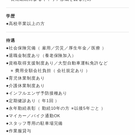
学歴
●高校卒業以上の方
待遇
●社会保険完備（ 雇用／労災／厚生年金／医療 ）
●退職金制度あり（養老保険加入）
●資格取得支援制度あり／大型自動車運転免許など
※ 費用全額会社負担（ 会社規定あり ）
●育児休業制度あり
●介護休業制度あり
●インフルエンザ予防接種あり
●定期健診あり（ 年1回 ）
●永年勤続表彰（ 勤続10年の方 ※以後5年ごと ）
●マイカー／バイク通勤OK
●スタッフ専用の駐車場完備
●作業服貸与