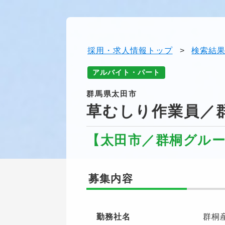
採用・求人情報トップ
>
検索結
アルバイト・パート
群馬県太田市
草むしり作業員／
【太田市／群桐グル
募集内容
勤務社名
群桐