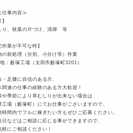
な仕事内容≫
常】
しり、枝葉の片づけ、清掃 等
記作業が不可な時】
物の前処理（分別、小分け等）作業
務地：藪塚工場（太田市藪塚町3201）
力・足腰に自信のある方、
関連の仕事の経験のある方大歓迎！
候や季節により草むしりが出来ない場合は
工場（藪塚町）にてお仕事がございますので、
時間内でフルに稼ぎたい方もぜひご応募ください。
社日などはご相談に応じる事ができますので、
軽にご相談ください！