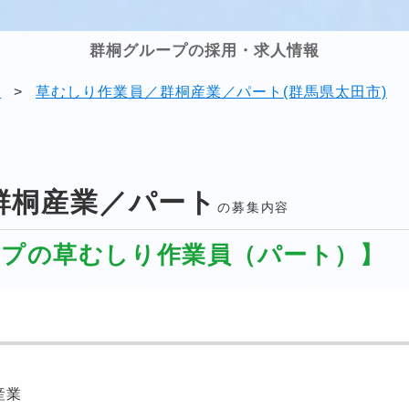
群桐グループの採用・求人情報
果
>
草むしり作業員／群桐産業／パート(群馬県太田市)
群桐産業／パート
の募集内容
ープの草むしり作業員（パート）】
産業