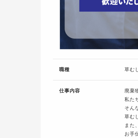
職種
草む
仕事内容
廃棄
私た
そん
草む
また
お手