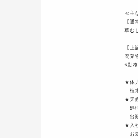
≪主
【通
草む
【上
廃棄
※勤
★体
植木
★天
処理
出勤
★入
お気