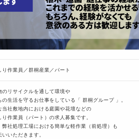
しり作業員／群桐産業／パート
物のリサイクルを通して環境や
ちの生活を守るお仕事をしている「 群桐グループ 」。
な当社敷地内における庭園や花壇などの
しり作業員（パート）の求人募集です。
、弊社処理工場における簡単な軽作業（前処理）も
伝いいただきます。