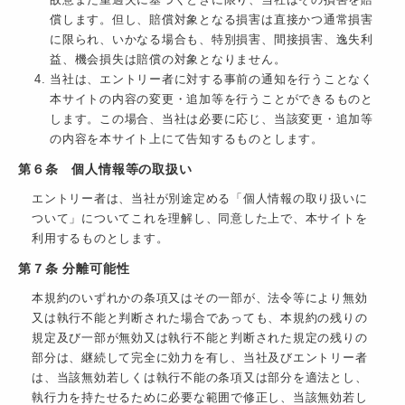
故意また重過失に基づくときに限り、当社はその損害を賠
償します。但し、賠償対象となる損害は直接かつ通常損害
に限られ、いかなる場合も、特別損害、間接損害、逸失利
益、機会損失は賠償の対象となりません。
当社は、エントリー者に対する事前の通知を行うことなく
本サイトの内容の変更・追加等を行うことができるものと
します。この場合、当社は必要に応じ、当該変更・追加等
の内容を本サイト上にて告知するものとします。
第６条 個人情報等の取扱い
エントリー者は、当社が別途定める「個人情報の取り扱いに
ついて」についてこれを理解し、同意した上で、本サイトを
利用するものとします。
第７条 分離可能性
本規約のいずれかの条項又はその一部が、法令等により無効
又は執行不能と判断された場合であっても、本規約の残りの
規定及び一部が無効又は執行不能と判断された規定の残りの
部分は、継続して完全に効力を有し、当社及びエントリー者
は、当該無効若しくは執行不能の条項又は部分を適法とし、
執行力を持たせるために必要な範囲で修正し、当該無効若し