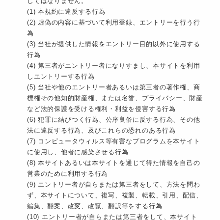
してはなりません。
(1) 本規約に違反する行為
(2) 虚偽の内容に基づいて利用登録、エントリーを行う行
為
(3) 当社が提供した情報をエントリー目的以外に使用する
行為
(4) 第三者がエントリー者になりすまし、本サイトを利用
しエントリーする行為
(5) 当社や他のエントリー者あるいは第三者の著作権、商
標権その他知的財産権、または名誉、プライバシー、財産
など法的保護を受ける権利・利益を侵害する行為
(6) 犯罪に結びつく行為、公序良俗に反する行為、その他
法に違反する行為、及びこれらの恐れのある行為
(7) コンピュータウィルス等有害なプログラムを本サイト
に使用し、他者に感染させる行為
(8) 本サイトあるいは本サイトを通じて得た情報を自己の
営業のために利用する行為
(9) エントリー者が自らまたは第三者をして、方法を問わ
ず、本サイトについて、複写、複製、転載、引用、配信、
編集、翻案、改変、改竄、翻訳等をする行為
(10) エントリー者が自らまたは第三者をして、本サイト