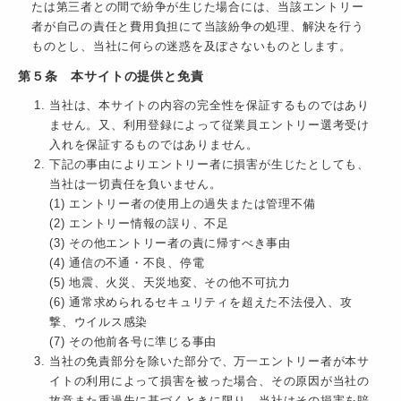
たは第三者との間で紛争が生じた場合には、当該エントリー
者が自己の責任と費用負担にて当該紛争の処理、解決を行う
ものとし、当社に何らの迷惑を及ぼさないものとします。
第５条 本サイトの提供と免責
当社は、本サイトの内容の完全性を保証するものではあり
ません。又、利用登録によって従業員エントリー選考受け
入れを保証するものではありません。
下記の事由によりエントリー者に損害が生じたとしても、
当社は一切責任を負いません。
(1) エントリー者の使用上の過失または管理不備
(2) エントリー情報の誤り、不足
(3) その他エントリー者の責に帰すべき事由
(4) 通信の不通・不良、停電
(5) 地震、火災、天災地変、その他不可抗力
(6) 通常求められるセキュリティを超えた不法侵入、攻
撃、ウイルス感染
(7) その他前各号に準じる事由
当社の免責部分を除いた部分で、万一エントリー者が本サ
イトの利用によって損害を被った場合、その原因が当社の