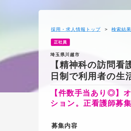
採用・求人情報トップ
>
検索結
正社員
埼玉県川越市
【精神科の訪問看護
日制で利用者の生
【件数手当あり◎】
ション。正看護師募
募集内容