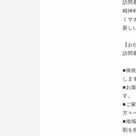
訪問
精神
くサ
新し
【お
訪問
■病
しま
■お
す。
■ご
方々
■地
割を