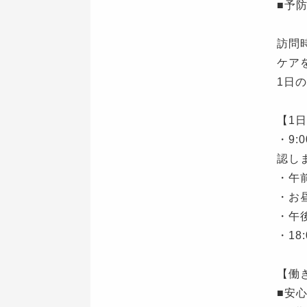
■予
訪問
ケア
1日
【1
・9
認し
・午
・お
・午
・1
【働
■安