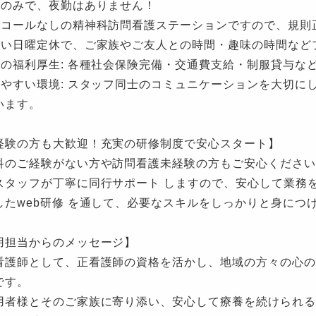
勤のみで、夜勤はありません！
ンコールなしの精神科訪問看護ステーションですので、規則
しい日曜定休で、ご家族やご友人との時間・趣味の時間など
実の福利厚生: 各種社会保険完備・交通費支給・制服貸与な
きやすい環境: スタッフ同士のコミュニケーションを大切に
います。
経験の方も大歓迎！充実の研修制度で安心スタート】
科のご経験がない方や訪問看護未経験の方もご安心ください
スタッフが丁寧に同行サポート しますので、安心して業務
したweb研修 を通して、必要なスキルをしっかりと身につ
用担当からのメッセージ】
看護師として、正看護師の資格を活かし、地域の方々の心の
です。
用者様とそのご家族に寄り添い、安心して療養を続けられる