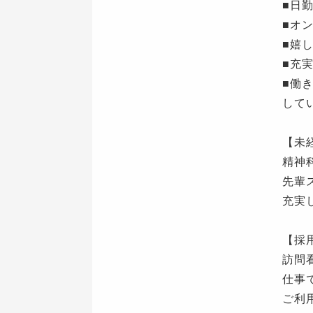
■日
■オ
■嬉
■充
■働
して
【未
精神
先輩
充実
【採
訪問
仕事
ご利