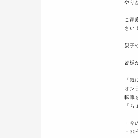
やり
ご家
さい
親子
皆様
「気
オン
転職
「ち
・今
・3