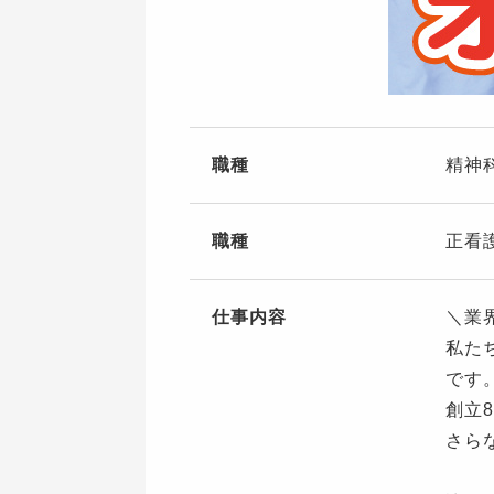
職種
精神
職種
正看
仕事内容
＼業
私た
です
創立
さら