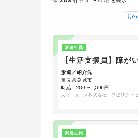
全
件中 81〜100件を表示
前の
派遣社員
【生活支援員】障が
派遣／紹介先
奈良県葛城市
時給1,280〜1,300円
人材ニュース株式会社 アビリティ
派遣社員