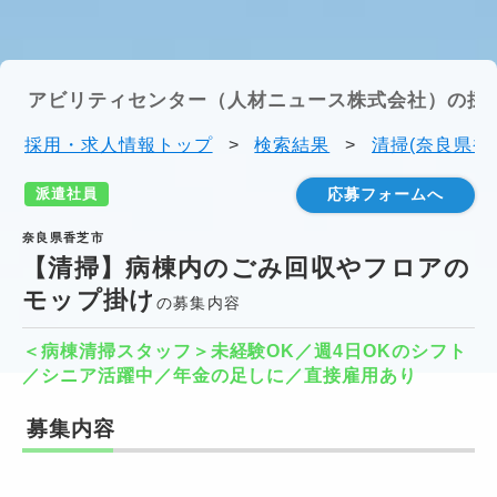
アビリティセンター（人材ニュース株式会社）の採
採用・求人情報トップ
>
検索結果
>
清掃(奈良県香
派遣社員
応募フォームへ
奈良県香芝市
【清掃】病棟内のごみ回収やフロアの
モップ掛け
の募集内容
＜病棟清掃スタッフ＞未経験OK／週4日OKのシフト
／シニア活躍中／年金の足しに／直接雇用あり
募集内容