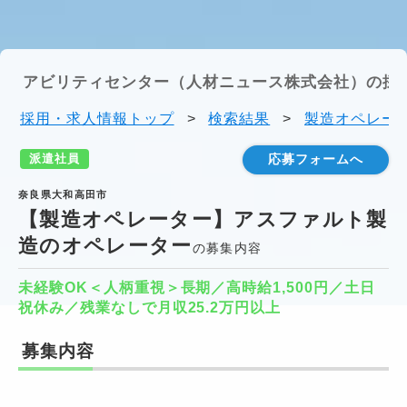
アビリティセンター（人材ニュース株式会社）の採
採用・求人情報トップ
>
検索結果
>
製造オペレータ
派遣社員
応募フォームへ
奈良県大和高田市
【製造オペレーター】アスファルト製
造のオペレーター
の募集内容
未経験OK＜人柄重視＞長期／高時給1,500円／土日
祝休み／残業なしで月収25.2万円以上
募集内容