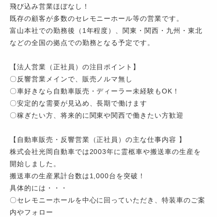
飛び込み営業ほぼなし！
既存の顧客が多数のセレモニーホール等の営業です。
富山本社での勤務後（1年程度）、関東・関西・九州・東北
などの全国の拠点での勤務となる予定です。
【法人営業（正社員）の注目ポイント】
〇反響営業メインで、販売ノルマ無し
〇車好きなら自動車販売・ディーラー未経験もOK！
〇安定的な需要が見込め、長期で働けます
〇稼ぎたい方、将来的に関東や関西で働きたい方歓迎
【自動車販売・反響営業（正社員）の主な仕事内容 】
株式会社光岡自動車では2003年に霊柩車や搬送車の生産を
開始しました。
搬送車の生産累計台数は1,000台を突破！
具体的には・・・
〇セレモニーホールを中心に回っていただき、特装車のご案
内やフォロー