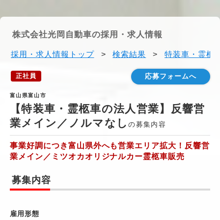
株式会社光岡自動車の採用・求人情報
採用・求人情報トップ
>
検索結果
>
特装車・霊柩車
正社員
応募フォームへ
富山県富山市
【特装車・霊柩車の法人営業】反響営
業メイン／ノルマなし
の募集内容
事業好調につき富山県外へも営業エリア拡大！反響営
業メイン／ミツオカオリジナルカー霊柩車販売
募集内容
雇用形態