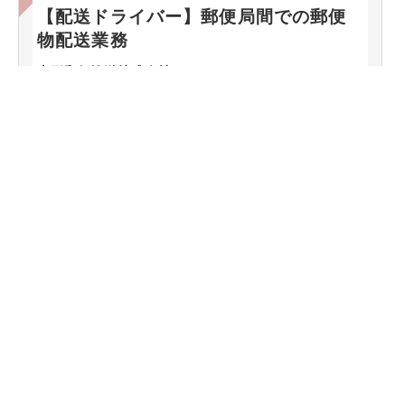
【配送ドライバー】郵便局間での郵便
物配送業務
山形郵便輸送株式会社
山形県山形市若宮1-5-7
時給1,050円〜
山形郵便輸送株式会社