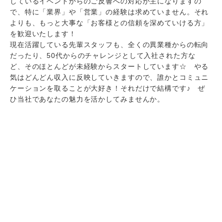
しているイベントからのご反響への対応が主になりますの
で、特に「業界」や「営業」の経験は求めていません。それ
よりも、もっと大事な「お客様との信頼を深めていける方」
を歓迎いたします！
現在活躍している先輩スタッフも、全くの異業種からの転向
だったり、50代からのチャレンジとして入社された方な
ど、そのほとんどが未経験からスタートしています☆ やる
気はどんどん収入に反映していきますので、誰かとコミュニ
ケーションを取ることが大好き！それだけで結構です♪ ぜ
ひ当社であなたの魅力を活かしてみませんか。
1
全
件中 1〜1件を表示
正社員
【建設・リフォーム営業職】問合せ対
応・プランニング