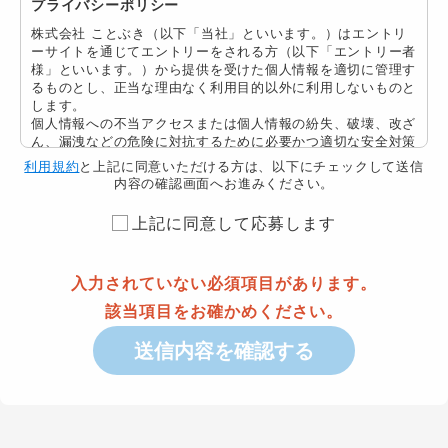
プライバシーポリシー
株式会社 ことぶき
（以下「当社」といいます。）はエントリ
ーサイトを通じてエントリーをされる方（以下「エントリー者
様」といいます。）から提供を受けた個人情報を適切に管理す
るものとし、正当な理由なく利用目的以外に利用しないものと
します。
個人情報への不当アクセスまたは個人情報の紛失、破壊、改ざ
ん、漏洩などの危険に対抗するために必要かつ適切な安全対策
を継続的に講じるよう最大限の注意・努力を払います。
利用規約
と上記に同意いただける方は、以下にチェックして送信
当社はこのための基本方針を以下のとおり定め、全社への徹底
内容の確認画面へお進みください。
を図るとともに、関係する各種事業者、 業界団体、行政機関
等とも協力し、エントリー者様の信頼を得られるよう、個人情
上記に同意して応募します
報の保護に努めてまいります。本サイトをご利用いただくうえ
で個人情報を登録された場合には当社の個人情報の取扱いにつ
いて同意をいただいたものとします。
入力されていない必須項目があります。
個人情報とは
該当項目をお確かめください。
個人情報とは、個人に関する情報であって当該情報に含まれる
送信内容を確認する
氏名、生年月日その他の記述などによって特定の個人を識別で
きるものをいいます。
個人情報の取得
当社は、提供いただいた個人情報の取得および利用はエントリ
ーサイトの運営全般、エントリー者様への情報提供、連絡及び