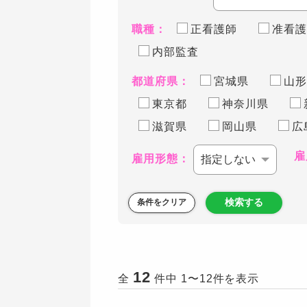
職種：
正看護師
准看護
内部監査
都道府県：
宮城県
山形
東京都
神奈川県
滋賀県
岡山県
広
雇
雇用形態：
検索する
条件をクリア
12
全
件中 1〜12件を表示