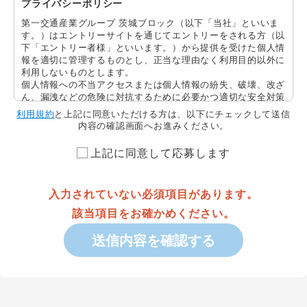
プライバシーポリシー
第一交通産業グループ 茨城ブロック
（以下「当社」といいま
す。）はエントリーサイトを通じてエントリーをされる方（以
下「エントリー者様」といいます。）から提供を受けた個人情
報を適切に管理するものとし、正当な理由なく利用目的以外に
利用しないものとします。
個人情報への不当アクセスまたは個人情報の紛失、破壊、改ざ
ん、漏洩などの危険に対抗するために必要かつ適切な安全対策
を継続的に講じるよう最大限の注意・努力を払います。
利用規約
と上記に同意いただける方は、以下にチェックして送信
当社はこのための基本方針を以下のとおり定め、全社への徹底
内容の確認画面へお進みください。
を図るとともに、関係する各種事業者、 業界団体、行政機関
等とも協力し、エントリー者様の信頼を得られるよう、個人情
上記に同意して応募します
報の保護に努めてまいります。本サイトをご利用いただくうえ
で個人情報を登録された場合には当社の個人情報の取扱いにつ
いて同意をいただいたものとします。
入力されていない必須項目があります。
個人情報とは
該当項目をお確かめください。
個人情報とは、個人に関する情報であって当該情報に含まれる
送信内容を確認する
氏名、生年月日その他の記述などによって特定の個人を識別で
きるものをいいます。
個人情報の取得
当社は、提供いただいた個人情報の取得および利用はエントリ
ーサイトの運営全般、エントリー者様への情報提供、連絡及び