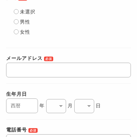
未選択
男性
女性
メールアドレス
必須
生年月日
年
月
日
電話番号
必須