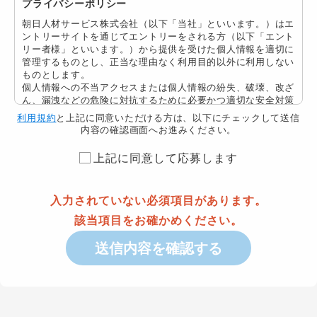
プライバシーポリシー
朝日人材サービス株式会社
（以下「当社」といいます。）はエ
ントリーサイトを通じてエントリーをされる方（以下「エント
リー者様」といいます。）から提供を受けた個人情報を適切に
管理するものとし、正当な理由なく利用目的以外に利用しない
ものとします。
個人情報への不当アクセスまたは個人情報の紛失、破壊、改ざ
ん、漏洩などの危険に対抗するために必要かつ適切な安全対策
を継続的に講じるよう最大限の注意・努力を払います。
利用規約
と上記に同意いただける方は、以下にチェックして送信
当社はこのための基本方針を以下のとおり定め、全社への徹底
内容の確認画面へお進みください。
を図るとともに、関係する各種事業者、 業界団体、行政機関
等とも協力し、エントリー者様の信頼を得られるよう、個人情
上記に同意して応募します
報の保護に努めてまいります。本サイトをご利用いただくうえ
で個人情報を登録された場合には当社の個人情報の取扱いにつ
いて同意をいただいたものとします。
入力されていない必須項目があります。
個人情報とは
該当項目をお確かめください。
個人情報とは、個人に関する情報であって当該情報に含まれる
送信内容を確認する
氏名、生年月日その他の記述などによって特定の個人を識別で
きるものをいいます。
個人情報の取得
当社は、提供いただいた個人情報の取得および利用はエントリ
ーサイトの運営全般、エントリー者様への情報提供、連絡及び